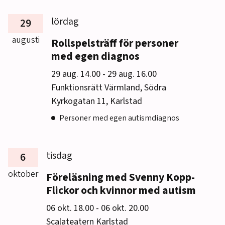
lördag
29
augusti
Rollspelsträff för personer
med egen diagnos
till
29 aug. 14.00
-
29 aug. 16.00
Funktionsrätt Värmland, Södra
Kyrkogatan 11, Karlstad
Personer med egen autismdiagnos
tisdag
6
oktober
Föreläsning med Svenny Kopp-
Flickor och kvinnor med autism
till
06 okt. 18.00
-
06 okt. 20.00
Scalateatern Karlstad