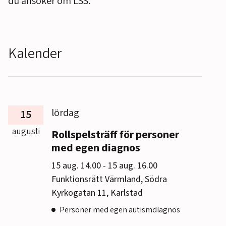
du ansöker om LSS.
Kalender
lördag
15
augusti
Rollspelsträff för personer
med egen diagnos
till
15 aug. 14.00
-
15 aug. 16.00
Funktionsrätt Värmland, Södra
Kyrkogatan 11, Karlstad
Personer med egen autismdiagnos