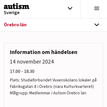
Hoppa till innehåll
Välj distrikt
Sverige
Örebro län
navi
Information om händelsen
14 november 2024
till
17.00
-
18.30
Plats: Studieförbundet Vuxenskolans lokaler på
Fabriksgatan 8 i Örebro (nära Kulturkvarteret)
Målgrupp: Medlemmar i Autism Örebro län