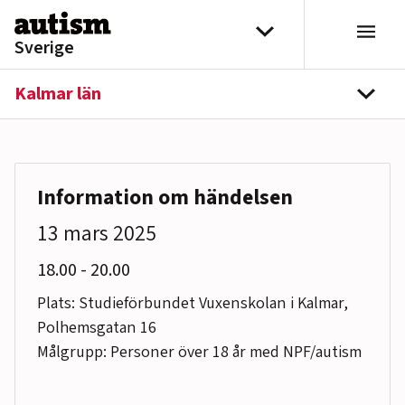
Hoppa till innehåll
Välj distrikt
Sverige
Kalmar län
navi
Information om händelsen
13 mars 2025
till
18.00
-
20.00
Plats: Studieförbundet Vuxenskolan i Kalmar,
Polhemsgatan 16
Målgrupp: Personer över 18 år med NPF/autism