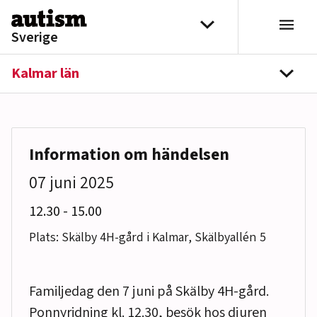
Hoppa till innehåll
Välj distrikt
Sverige
Kalmar län
navi
Information om händelsen
07 juni 2025
till
12.30
-
15.00
Plats: Skälby 4H-gård i Kalmar, Skälbyallén 5
Familjedag den 7 juni på Skälby 4H-gård.
Ponnyridning kl. 12.30, besök hos djuren