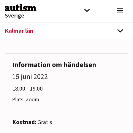
Hoppa till innehåll
Välj distrikt
Sverige
Kalmar län
navi
Information om händelsen
15 juni 2022
till
18.00
-
19.00
Plats: Zoom
Kostnad:
Gratis