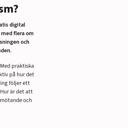
ism?
tis digital
 med flera om
äsningen och
uden.
 Med praktiska
tiv på hur det
ng följer ett
Hur är det att
bemötande och