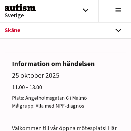
Hoppa till innehåll
Välj distrikt
Sverige
Skåne
navi
Information om händelsen
25 oktober 2025
till
11.00
-
13.00
Plats: Ängelholmsgatan 6 i Malmö
Målgrupp: Alla med NPF-diagnos
Välkommen till vår öppna mötesplats! Här