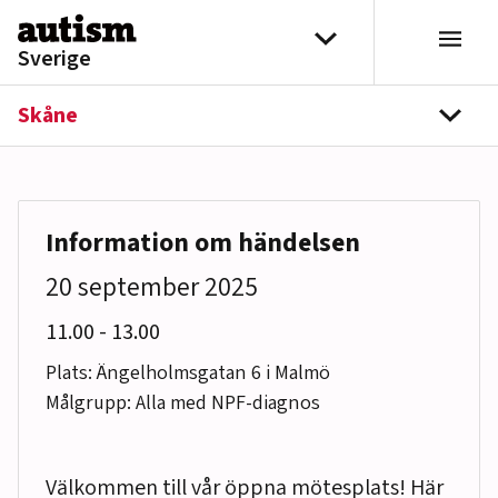
Hoppa till innehåll
Välj distrikt
Sverige
Skåne
navi
Information om händelsen
20 september 2025
till
11.00
-
13.00
Plats: Ängelholmsgatan 6 i Malmö
Målgrupp: Alla med NPF-diagnos
Välkommen till vår öppna mötesplats! Här