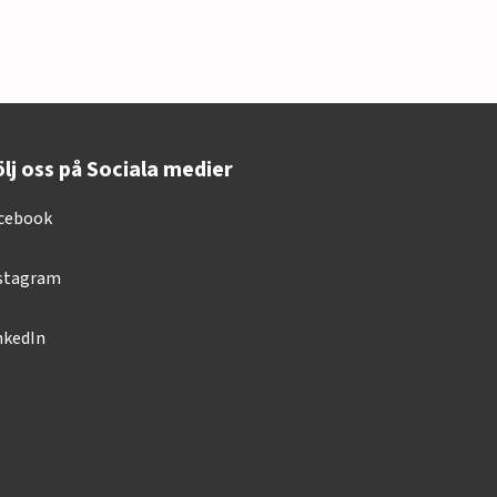
lj oss på Sociala medier
cebook
stagram
nkedIn