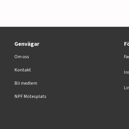
Genvägar
Fö
Om oss
Fa
Kontakt
In
Bli medlem
Li
NPF Mötesplats