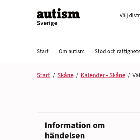
Hoppa till innehåll
Välj dist
Sverige
Start
Om autism
Stöd och rättighet
Start
Skåne
Kalender - Skåne
Vä
Information om
händelsen