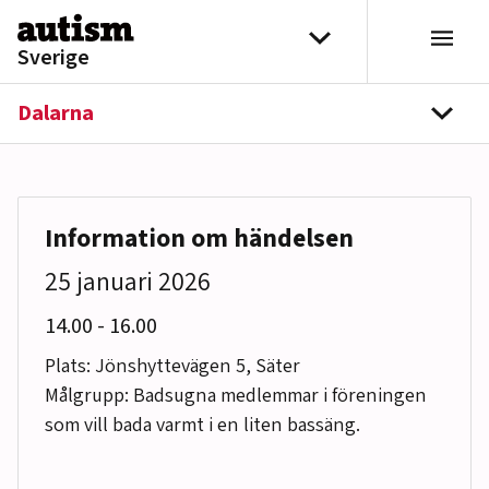
Hoppa till innehåll
Välj distrikt
Sverige
Dalarna
navi
Information om händelsen
25 januari 2026
till
14.00
-
16.00
Plats: Jönshyttevägen 5, Säter
Målgrupp: Badsugna medlemmar i föreningen
som vill bada varmt i en liten bassäng.