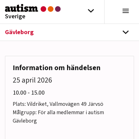
Hoppa till innehåll
Välj distrikt
Sverige
Gävleborg
navi
Information om händelsen
25 april 2026
till
10.00
-
15.00
Plats: Vildriket, Vallmovägen 49 Järvsö
Målgrupp: För alla medlemmar i autism
Gävleborg