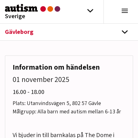
Hoppa till innehåll
Välj distrikt
Sverige
Gävleborg
navi
Information om händelsen
01 november 2025
till
16.00
-
18.00
Plats: Utanvindsvägen 5, 802 57 Gävle
Målgrupp: Alla barn med autism mellan 6-13 år
Vi bjuder in till barnkalas på The Dome i