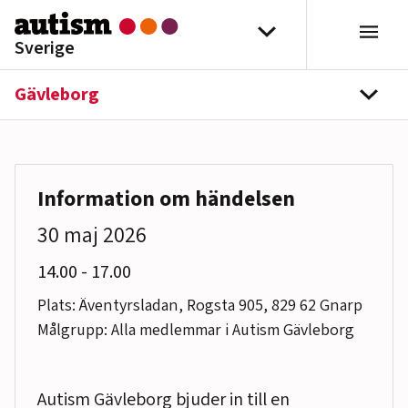
Hoppa till innehåll
Välj distrikt
Sverige
Gävleborg
navi
Information om händelsen
30 maj 2026
till
14.00
-
17.00
Plats: Äventyrsladan, Rogsta 905, 829 62 Gnarp
Målgrupp: Alla medlemmar i Autism Gävleborg
Autism Gävleborg bjuder in till en