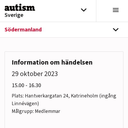
Hoppa till innehåll
Välj distrikt
Sverige
Södermanland
navi
Information om händelsen
29 oktober 2023
till
15.00
-
16.30
Plats: Hantverkargatan 24, Katrineholm (ingång
Linnévägen)
Målgrupp: Medlemmar