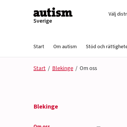
Hoppa till innehåll
Välj dist
Sverige
Start
Om autism
Stöd och rättighet
Start
Blekinge
Om oss
Blekinge
Se undersido
Om oss