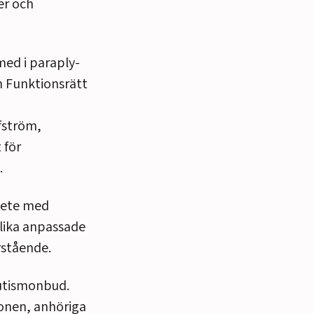
er och
med i paraply-
h Funktionsrätt
fström,
 för
.
bete med
lika anpassade
rstående.
Autismonbud.
ionen, anhöriga