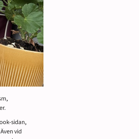
ism,
er.
ook-sidan,
Även vid