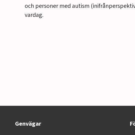
och personer med autism (inifrånperspektive
vardag.
Genvägar
Fö