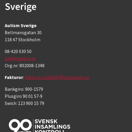
Autism Sverige
Bellmansgatan 30
118 47 Stockholm
08-420 030 50
info@autism.se
Org.nr: 802008-1348
Fakturor
:
inbox.lev.1281697@arkivplats.se
Bankgiro: 900-1579
Plusgiro 90 01 57-9
Swish: 123 900 15 79