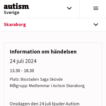
Hoppa till innehåll
Välj distrikt
Sverige
Skaraborg
navi
Information om händelsen
24 juli 2024
till
13.30
-
18.30
Plats: Biostaden Saga Skövde
Målgrupp: Medlemmar i Autism Skaraborg
Onsdagen den 24 juli bjuder Autism