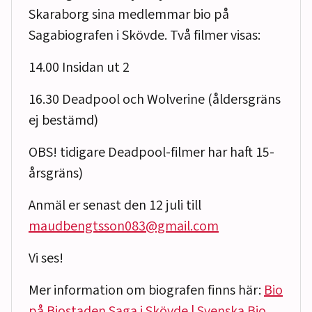
Skaraborg sina medlemmar bio på
Sagabiografen i Skövde. Två filmer visas:
14.00 Insidan ut 2
16.30 Deadpool och Wolverine (åldersgräns
ej bestämd)
OBS! tidigare Deadpool-filmer har haft 15-
årsgräns)
Anmäl er senast den 12 juli till
maudbengtsson083@gmail.com
Vi ses!
Mer information om biografen finns här:
Bio
på Biostaden Saga i Skövde | Svenska Bio