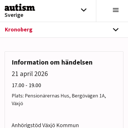
Hoppa till innehåll
Välj distrikt
Sverige
Kronoberg
navi
Information om händelsen
21 april 2026
till
17.00
-
19.00
Plats: Pensionärernas Hus, Bergövägen 1A,
Växjö
Anhörigstöd Växjö Kommun