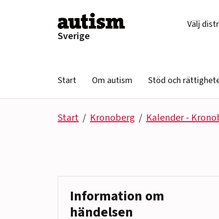
Hoppa till innehåll
Välj dist
Sverige
Start
Om autism
Stöd och rättighet
Start
Kronoberg
Kalender - Krono
Information om
händelsen