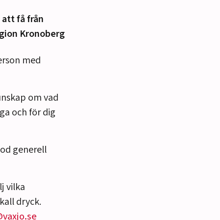
 att få från
egion Kronoberg
 person med
kunskap om vad
ga och för dig
god generell
j vilka
kall dryck.
vaxjo.se