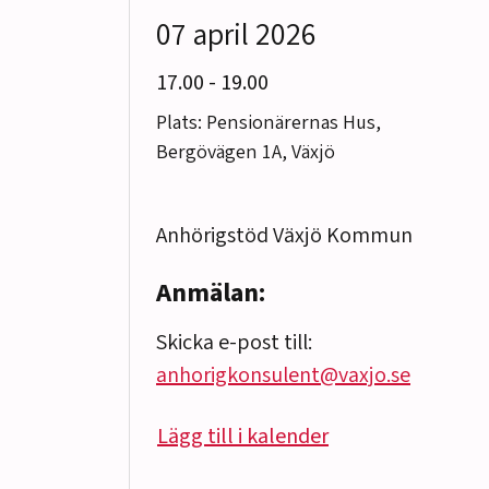
07 april 2026
till
17.00
-
19.00
Plats: Pensionärernas Hus,
Bergövägen 1A, Växjö
Anhörigstöd Växjö Kommun
Anmälan:
Skicka e-post till:
anhorigkonsulent@vaxjo.se
Lägg till i kalender