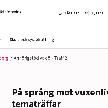
riktsförening
Lättläst
Lyssna
er
Skola och sysselsättning
berg
Anhörigstöd Växjö - Träff 2
På språng mot vuxenliv
tematräffar