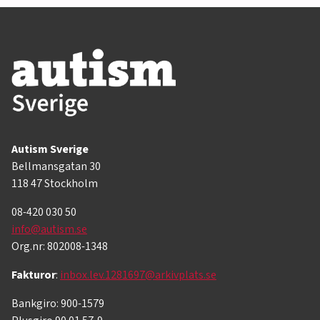
Autism Sverige
Bellmansgatan 30
118 47 Stockholm
08-420 030 50
info@autism.se
Org.nr: 802008-1348
Fakturor
:
inbox.lev.1281697@arkivplats.se
Bankgiro: 900-1579