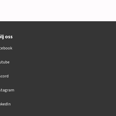
lj oss
cebook
utube
scord
stagram
nkedIn