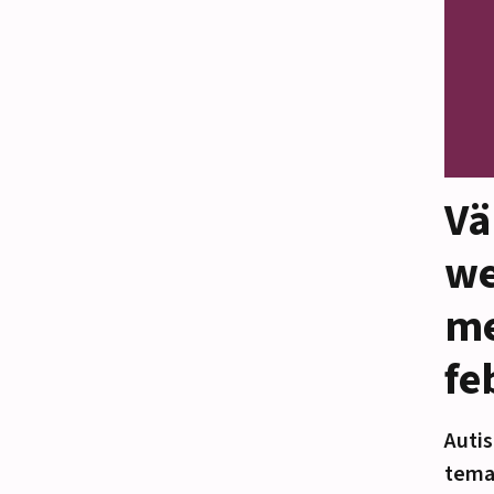
Vä
we
me
fe
Autis
temat