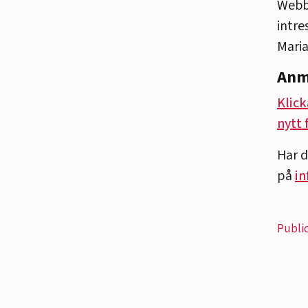
Webbi
intre
Maria
Anm
Klick
nytt 
Har 
på
i
Publi