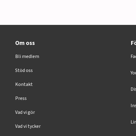
Om oss
Fö
Bli medlem
Fa
Stöd oss
Yo
Kontakt
Di
Press
In
Vad vi gör
Li
Vad vi tycker