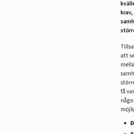
kväll
krav,
samh
störr
Tills
att s
mella
samhä
störr
få va
någo
möjli
D