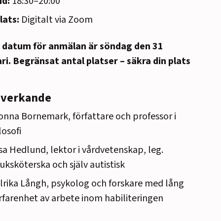
id:
18:30–20:00
lats:
Digitalt via Zoom
a datum för anmälan är söndag den 31
ri. Begränsat antal platser – säkra din plats
!
verkande
onna Bornemark, författare och professor i
ilosofi
sa Hedlund, lektor i vårdvetenskap, leg.
juksköterska och själv autistisk
lrika Långh, psykolog och forskare med lång
rfarenhet av arbete inom habiliteringen