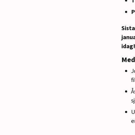
T
P
Sist
janua
idag
Med
J
f
Å
s
U
e