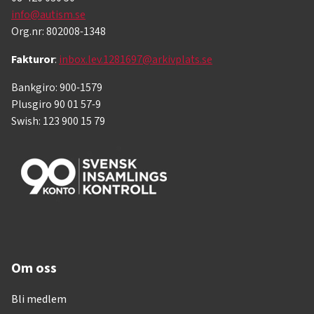
info@autism.se
Org.nr: 802008-1348
Fakturor
:
inbox.lev.1281697@arkivplats.se
Bankgiro: 900-1579
Plusgiro 90 01 57-9
Swish: 123 900 15 79
Om oss
Bli medlem