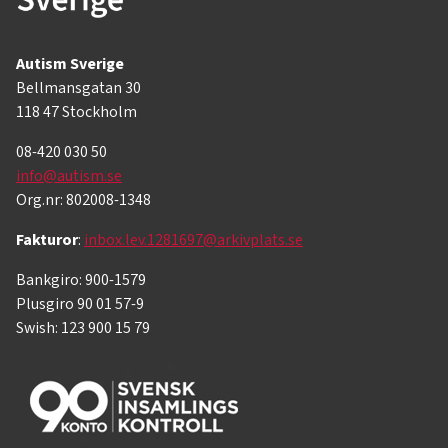
Autism Sverige
Bellmansgatan 30
118 47 Stockholm
08-420 030 50
info@autism.se
Org.nr: 802008-1348
Fakturor
:
inbox.lev.1281697@arkivplats.se
Bankgiro: 900-1579
Plusgiro 90 01 57-9
Swish: 123 900 15 79