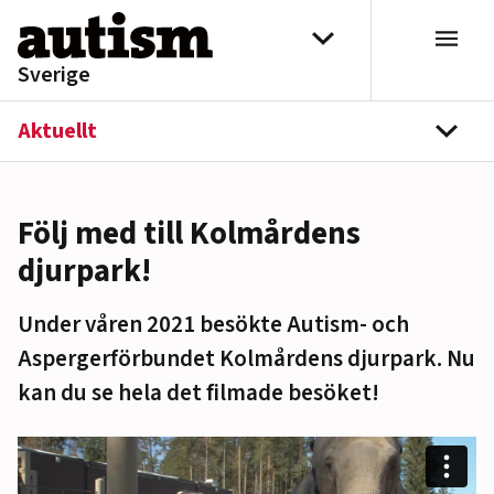
Hoppa till innehåll
Välj distrikt
Sverige
Aktuellt
navi
Följ med till Kolmårdens
djurpark!
Under våren 2021 besökte Autism- och
Aspergerförbundet Kolmårdens djurpark. Nu
kan du se hela det filmade besöket!