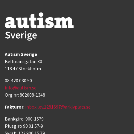
Autism Sverige
Bellmansgatan 30
118 47 Stockholm
08-420 030 50
info@autism.se
Org.nr: 802008-1348
Fakturor
:
inbox.lev.1281697@arkivplats.se
Bankgiro: 900-1579
Plusgiro 90 01 57-9
Swish: 123 900 15 79