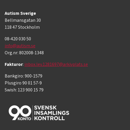
Autism Sverige
Bellmansgatan 30
118 47 Stockholm
08-420 030 50
info@autism.se
Org.nr: 802008-1348
Fakturor
:
inbox.lev.1281697@arkivplats.se
Bankgiro: 900-1579
Plusgiro 90 01 57-9
Swish: 123 900 15 79