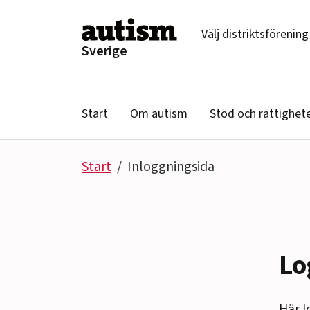
Hoppa till innehåll
Välj distriktsförening
Sverige
Start
Om autism
Stöd och rättighet
Start
Inloggningsida
Lo
Här l