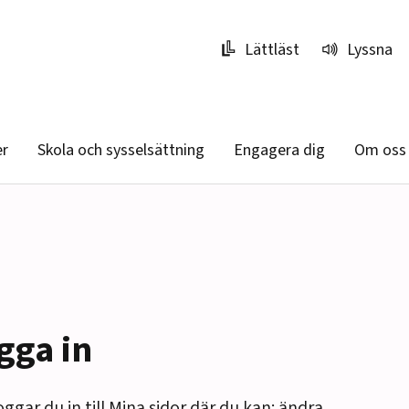
Lättläst
Lyssna
er
Skola och sysselsättning
Engagera dig
Om oss
gga in
oggar du in till Mina sidor där du kan: ändra