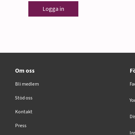
Logga in
Om oss
Fö
Bli medlem
Fa
Stöd oss
Yo
Kontakt
Di
Press
In