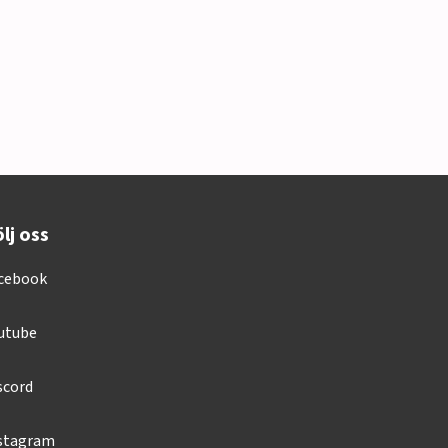
lj oss
cebook
utube
scord
stagram