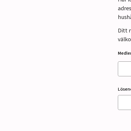
adres
hush
Ditt 
välko
Medl
Lösen