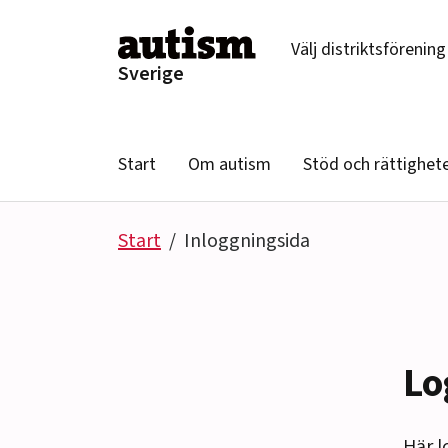
Hoppa till innehåll
Välj distriktsförening
Sverige
Start
Om autism
Stöd och rättighet
Start
Inloggningsida
Lo
Här l