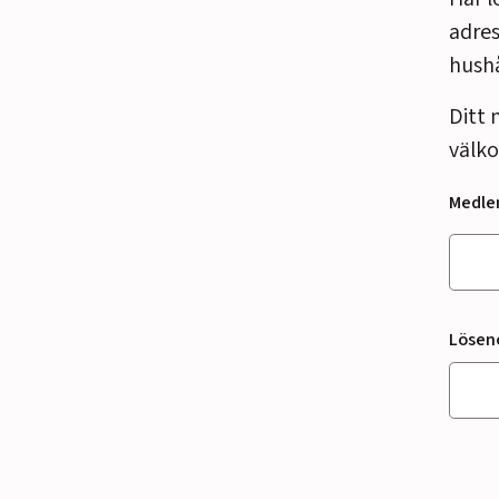
adres
hush
Ditt 
välko
Medl
Lösen