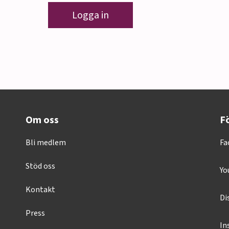
Logga in
Om oss
Fö
Bli medlem
Fa
Stöd oss
Yo
Kontakt
Di
Press
In