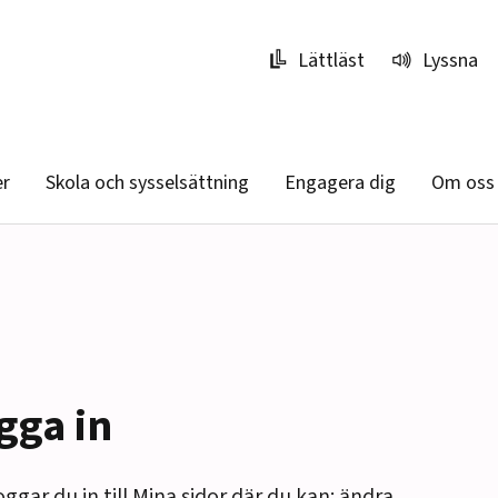
Lättläst
Lyssna
er
Skola och sysselsättning
Engagera dig
Om oss
gga in
oggar du in till Mina sidor där du kan: ändra