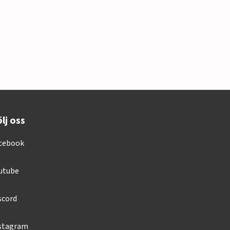
lj oss
cebook
utube
scord
stagram