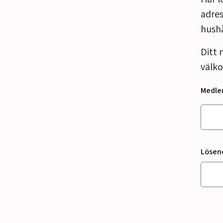
adres
hush
Ditt 
välko
Medl
Lösen