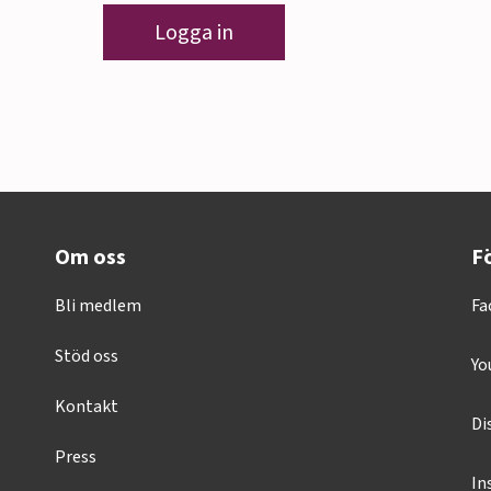
Logga in
Om oss
Fö
Bli medlem
Fa
Stöd oss
Yo
Kontakt
Di
Press
In