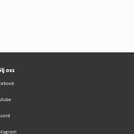
lj oss
cebook
utube
scord
stagram