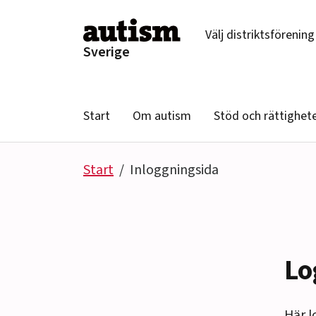
Hoppa till innehåll
Välj distriktsförening
Sverige
Start
Om autism
Stöd och rättighet
Start
Inloggningsida
Lo
Här l