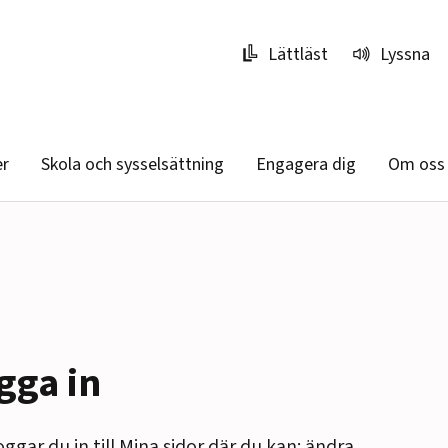
Lättläst
Lyssna
er
Skola och sysselsättning
Engagera dig
Om oss
gga in
oggar du in till Mina sidor där du kan: ändra