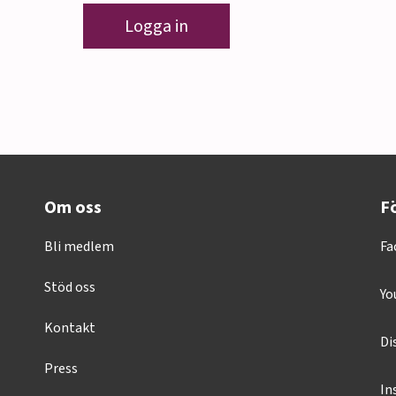
Logga in
Om oss
Fö
Bli medlem
Fa
Stöd oss
Yo
Kontakt
Di
Press
In