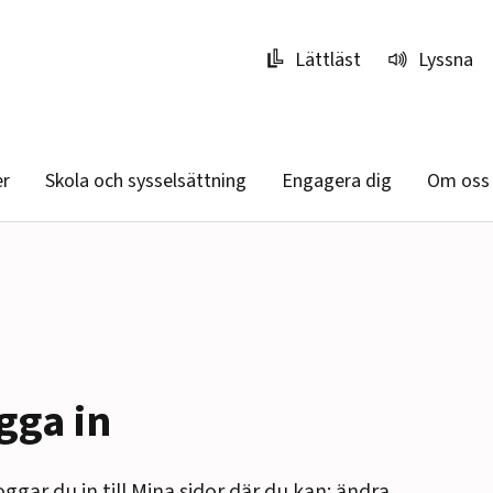
Lättläst
Lyssna
er
Skola och sysselsättning
Engagera dig
Om oss
gga in
oggar du in till Mina sidor där du kan: ändra