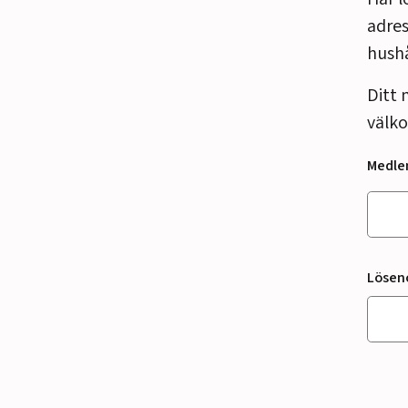
adres
hush
Ditt 
välko
Medl
Lösen