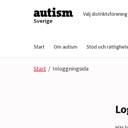
Hoppa till innehåll
Välj distriktsförening
Sverige
Start
Om autism
Stöd och rättighet
Start
Inloggningsida
Lo
Här l