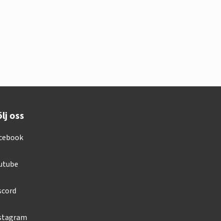
lj oss
cebook
utube
scord
stagram