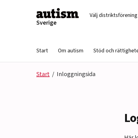
Hoppa till innehåll
Välj distriktsförening
Sverige
Start
Om autism
Stöd och rättighet
Start
Inloggningsida
Lo
Här l