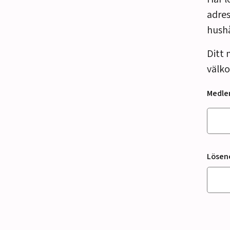
adres
hush
Ditt 
välko
Medl
Lösen