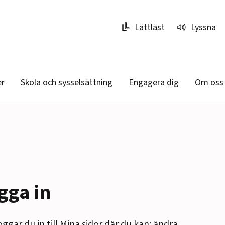
Lättläst
Lyssna
er
Skola och sysselsättning
Engagera dig
Om oss
gga in
oggar du in till Mina sidor där du kan: ändra