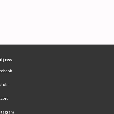
lj oss
cebook
utube
scord
stagram