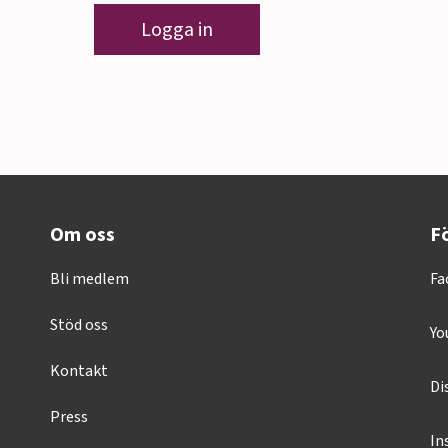
Logga in
Om oss
Fö
Bli medlem
Fa
Stöd oss
Yo
Kontakt
Di
Press
In